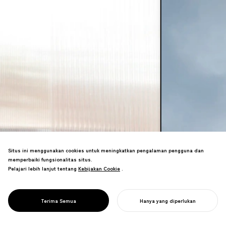
Situs ini menggunakan cookies untuk meningkatkan pengalaman pengguna dan
memperbaiki fungsionalitas situs.
Kami mendesain ruang dan arsitektur
Pelajari lebih lanjut tentang
Kebijakan Cookie
Kebijakan Cookie
.
yang mewujudkan filosofi merek sambil
merangkul praktik sirkular melalui
material lokal dan penggunaan kembali
Terima Semua
Hanya yang diperlukan
DESAIN ARSITEKTUR
limbah.
MULAI PROYEK ANDA