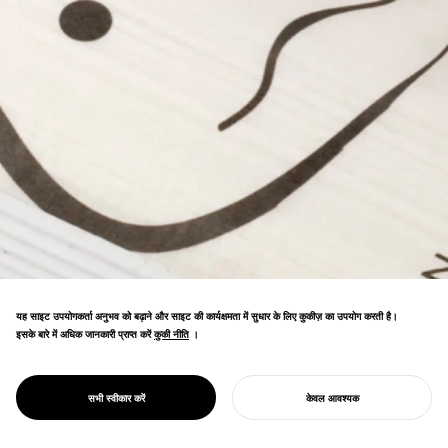
यह साइट उपयोगकर्ता अनुभव को बढ़ाने और साइट की कार्यक्षमता में सुधार के लिए कुकीज़ का उपयोग करती है।
इसके बारे में अधिक जानकारी प्राप्त करें
कुकी नीति
कुकी नीति
।
PENTAWARDS PLATINUM AWARD जीता,
PROJECT
KANPYO UDON
सभी स्वीकार करें
केवल आवश्यक
जिससे विश्व के सर्वश्रेष्ठ खाद्य पैकेजिंग का खिताब मिला।
अपना प्रोजेक्ट शुरू करें