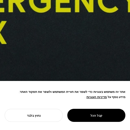
אתר זה משתמש בעוגיות כדי לשפר את חוויית המשתמש ולשפר את תפקוד האתר.
מידע נוסף על
מדיניות העוגיות
מדיניות העוגיות
.
ערכת הישרדות חירום לרכב—אחסון
קומפקטי בתא המטען עם אספקת חירום
PROJECT
ערכת חירום לרכב
קבל הכל
נחוץ בלבד
חיונית לניידות מצילת חיים.
התחל את הפרויקט שלך