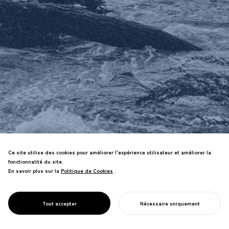
Nous créons des designs pour
Ce site utilise des cookies pour améliorer l'expérience utilisateur et améliorer la
s'adapter à "l'ère des catastrophes
fonctionnalité du site.
naturelles" actuelle — des livres et
En savoir plus sur la
Politique de Cookies
Politique de Cookies
.
sites web qui partagent des
connaissances vitales aux produits
DESIGN POUR LA
d'urgence et espaces urbains adaptés
Tout accepter
Nécessaire uniquement
RÉSILIENCE
aux catastrophes.
COMMENCER VOTRE PROJET