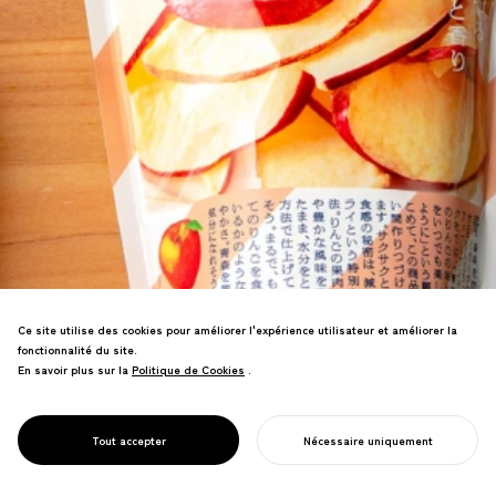
Ce site utilise des cookies pour améliorer l'expérience utilisateur et améliorer la
Création d'une marque de confiserie
fonctionnalité du site.
avec JR East pour les zones sinistrées.
En savoir plus sur la
Politique de Cookies
Politique de Cookies
.
Les produits célébrant le charme
régional et les histoires des
producteurs ont connu le succès,
PROJECT
OYATSU TIMES
Tout accepter
Nécessaire uniquement
stimulant la reprise économique.
COMMENCER VOTRE PROJET