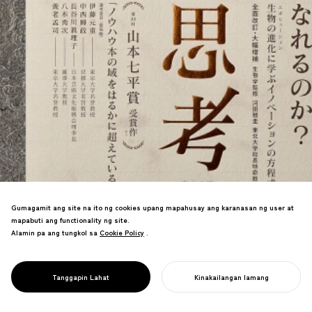
Gumagamit ang site na ito ng cookies upang mapahusay ang karanasan ng user at
Pamamaraang panglikha na natutuhan
mapabuti ang functionality ng site.
mula sa biological evolution. Ginagamit
Alamin pa ang tungkol sa
Cookie Policy
Cookie Policy
.
ng 70+ kumpanya at unibersidad, nanalo
PROJECT
ng Yamamoto Shichihei Prize. Isinalin sa
EVOLUTIONAL
Chinese, Korean, Indonesian, kumakalat
CREATIVITY
Tanggapin Lahat
Kinakailangan lamang
sa buong mundo.
SIMULAN ANG INYONG PROYEKTO