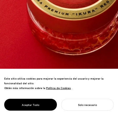
Este sitio utiliza cookies para mejorar la experiencia del usuario y mejorar la
funcionalidad del sitio.
Marca premium de huevas de salmón
Obtén más información sobre la
Política de Cookies
Política de Cookies
.
Kidogawa de Fukushima. Símbolo de la
recuperación pesquera post-desastre
desarrollado bajo la supervisión del
PROJECT
SUZUKO
Aceptar Todo
Solo necesario
chef principal de Kyoto Kitcho.
COMIENZA TU PROYECTO