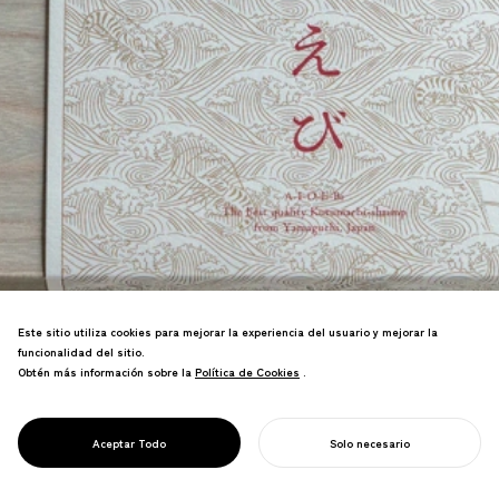
Este sitio utiliza cookies para mejorar la experiencia del usuario y mejorar la
Marca premium de langostinos kuruma
funcionalidad del sitio.
para Ajisu, Yamaguchi. Diseño de
Obtén más información sobre la
Política de Cookies
Política de Cookies
.
industria regional que aprovechó el
lugar de nacimiento de la tecnología de
acuicultura de langostinos y su
PROJECT
AIOEBI
Aceptar Todo
Solo necesario
patrimonio pionero.
COMIENZA TU PROYECTO