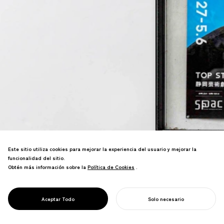
Este sitio utiliza cookies para mejorar la experiencia del usuario y mejorar la
NOSIGNER crea marketing impulsado por
funcionalidad del sitio.
un propósito con significado.
Obtén más información sobre la
Política de Cookies
Política de Cookies
.
Combinando visuales y lenguaje
auténticos, creamos narrativas que
DISEÑO
inspiran conexiones significativas y
Aceptar Todo
Solo necesario
PUBLICITARIO
cambian perspectivas.
COMIENZA TU PROYECTO