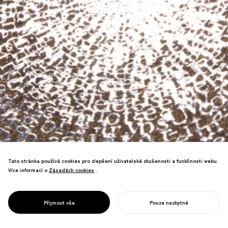
PROJECT
Tato stránka používá cookies pro zlepšení uživatelské zkušenosti a funkčnosti webu.
VÝZKUMNÝ
Více informací o
Zásadách cookies
Zásadách cookies
.
KAMPUS
Získal cenu za excelenci na SDA,
/UNIVERZITA
japonské přední soutěži v designu
TOKIO
Přijmout vše
Pouze nezbytné
značení.
ZAHAJTE SVŮJ PROJEKT