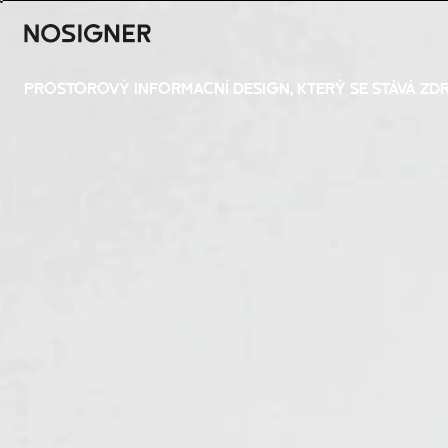
DOMŮ
PROSTOROVÝ INFORMAČNÍ DESIGN, KTERÝ SE STÁVÁ ZD