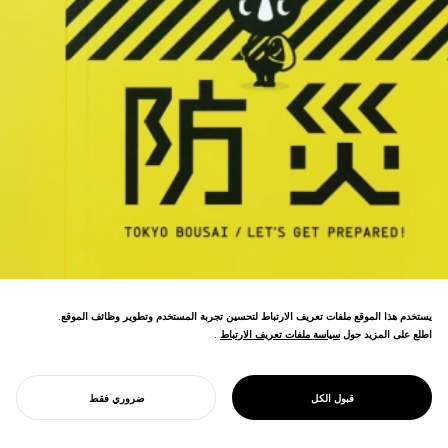
يستخدم هذا الموقع ملفات تعريف الارتباط لتحسين تجربة المستخدم وتطوير وظائف الموقع.
اطلع على المزيد حول
سياسة ملفات تعريف الارتباط
سياسة ملفات تعريف الارتباط
.
8.03 مليون نسخة لجميع الأسر في طوكيو—أكبر
منشور حكومي على الإطلاق. كتاب التأهب
للكوارث يفوز بالذهبية لجائزة التصميم الجيد،
PROJECT
طوكيو بوساي
قبول الكل
ضروري فقط
محولاً ثقافة السلامة.
ابدأ مشروعك