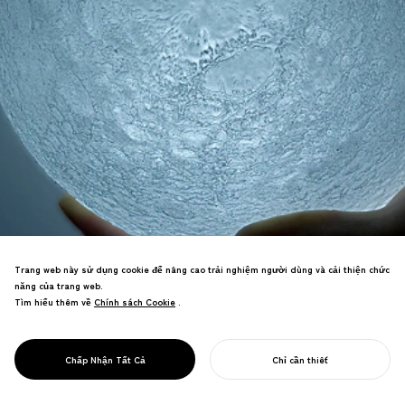
Trang web này sử dụng cookie để nâng cao trải nghiệm người dùng và cải thiện chức
năng của trang web.
Tìm hiểu thêm về
Chính sách Cookie
Chính sách Cookie
.
Được hưởng ứng trên toàn cầu, vô tình
trở thành nguồn cảm hứng cho vô số tác
PROJECT
MẶT TRĂNG
Chấp Nhận Tất Cả
Chỉ cần thiết
phẩm bắt chước.
BẮT ĐẦU DỰ ÁN CỦA BẠN