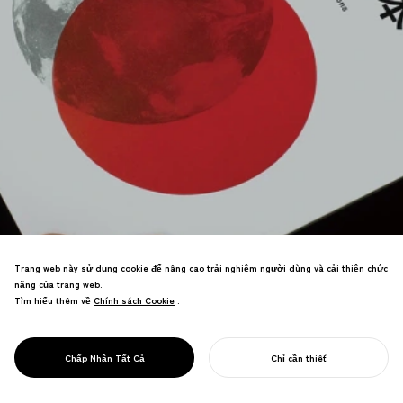
Trang web này sử dụng cookie để nâng cao trải nghiệm người dùng và cải thiện chức
năng của trang web.
Tìm hiểu thêm về
Chính sách Cookie
Chính sách Cookie
.
内閣官房が主催するクールジャパン戦略の座
PROJECT
長として「世界の課題をクリエイティブに解
ĐỀ XUẤT COOL
決する日本」というミッションと詳細な提言
JAPAN
Chấp Nhận Tất Cả
Chỉ cần thiết
を策定。
BẮT ĐẦU DỰ ÁN CỦA BẠN