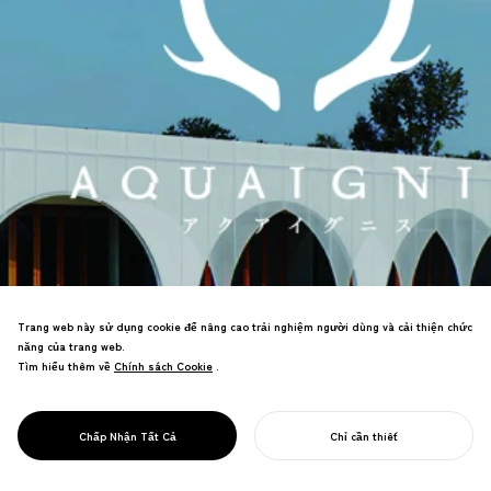
Trang web này sử dụng cookie để nâng cao trải nghiệm người dùng và cải thiện chức
năng của trang web.
Tìm hiểu thêm về
Chính sách Cookie
Chính sách Cookie
.
Chúng tôi dẫn dắt việc tái định vị
thương hiệu của Aqua Ignis, một khu
phức hợp nghỉ dưỡng tại Yunoyama
PROJECT
AQUAIGNIS
Chấp Nhận Tất Cả
Chỉ cần thiết
Onsen, tỉnh Mie.
BẮT ĐẦU DỰ ÁN CỦA BẠN