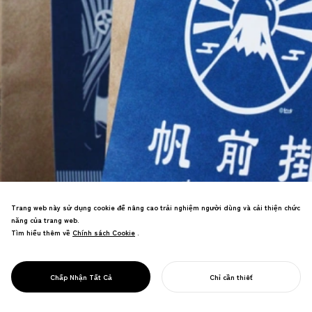
Trang web này sử dụng cookie để nâng cao trải nghiệm người dùng và cải thiện chức
năng của trang web.
Tìm hiểu thêm về
Chính sách Cookie
Chính sách Cookie
.
Thương hiệu mới của nhà sản xuất tạp
dề truyền thống đã thúc đẩy thành công
PROJECT
BẤT CỨ THỨ GÌ
Chấp Nhận Tất Cả
Chỉ cần thiết
doanh số toàn cầu.
BẮT ĐẦU DỰ ÁN CỦA BẠN