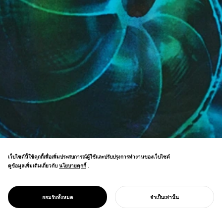
เว็บไซต์นี้ใช้คุกกี้เพื่อเพิ่มประสบการณ์ผู้ใช้และปรับปรุงการทำงานของเว็บไซต์
ดูข้อมูลเพิ่มเติมเกี่ยวกับ
นโยบายคุกกี้
นโยบายคุกกี้
.
PROJECT
GGG/
การสำรวจความงามสากลผ่านรูปแบบใน
PATTERN
ยอมรับทั้งหมด
จำเป็นเท่านั้น
ธรรมชาติ
เริ่มโครงการของคุณ