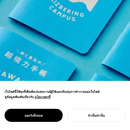
เว็บไซต์นี้ใช้คุกกี้เพื่อเพิ่มประสบการณ์ผู้ใช้และปรับปรุงการทำงานของเว็บไซต์
ทิศทางการออกแบบสำหรับโครงการความร่วม
ดูข้อมูลเพิ่มเติมเกี่ยวกับ
นโยบายคุกกี้
นโยบายคุกกี้
.
มือระหว่างภาครัฐและเอกชนในการขยาย
ศักยภาพพื้นที่ริมน้ำ ฝึกอบรมข้าราชการผ่าน
โรงเรียนออนไลน์เพื่อการเป็นผู้นำภาครัฐข้าม
PROJECT
MIZBERING
ยอมรับทั้งหมด
จำเป็นเท่านั้น
ขอบเขต
เริ่มโครงการของคุณ