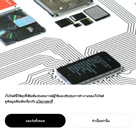
เว็บไซต์นี้ใช้คุกกี้เพื่อเพิ่มประสบการณ์ผู้ใช้และปรับปรุงการทำงานของเว็บไซต์
ดูข้อมูลเพิ่มเติมเกี่ยวกับ
นโยบายคุกกี้
นโยบายคุกกี้
.
PROJECT
GGG/
การผสมผสานในฐานะหลักการสร้างสรรค์—
การรวมระบบ
ยอมรับทั้งหมด
จำเป็นเท่านั้น
แสดงออกผ่านวัตถุที่ผสานเข้ากับ iPhone
เริ่มโครงการของคุณ