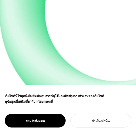
เว็บไซต์นี้ใช้คุกกี้เพื่อเพิ่มประสบการณ์ผู้ใช้และปรับปรุงการทำงานของเว็บไซต์
ร่วมกำหนดวิสัยทัศน์การศึกษาระดับ
ดูข้อมูลเพิ่มเติมเกี่ยวกับ
นโยบายคุกกี้
นโยบายคุกกี้
.
มหาวิทยาลัยและรูปแบบการเรียนรู้เชิง
PROJECT
สร้างสรรค์ร่วมกับองค์กรการศึกษาที่ใหญ่ที่สุด
ความทะเยอทะยาน
ของญี่ปุ่น แสดงออกถึงภาพลักษณ์ที่อ่อนโยน
ที่เติบโต
ยอมรับทั้งหมด
จำเป็นเท่านั้น
ของการศึกษาผ่านผลงานศิลปะแบบออร์แกนิค
เริ่มโครงการของคุณ