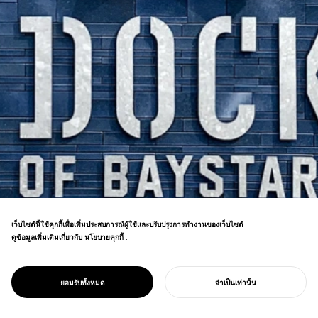
เว็บไซต์นี้ใช้คุกกี้เพื่อเพิ่มประสบการณ์ผู้ใช้และปรับปรุงการทำงานของเว็บไซต์
ดูข้อมูลเพิ่มเติมเกี่ยวกับ
นโยบายคุกกี้
นโยบายคุกกี้
.
PROJECT
DOCK OF
สัญลักษณ์ดาวอันเป็นเอกลักษณ์ของทีมที่ได้รับ
BAYSTARS
การเสริมด้วยอัตลักษณ์ท้องถิ่นของโยโกซุกะที่
YOKOSUKA
ยอมรับทั้งหมด
จำเป็นเท่านั้น
ผสมผสานไปทั่วทั้งสิ่งอำนวยความสะดวก
เริ่มโครงการของคุณ