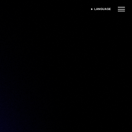
LANGUAGE
மொழியைத் தேர்ந்தெடுக்கவும்