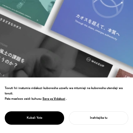
Tovuti hii inatumia vidakuzi kuboresha uzoefu wa mtumiaji na kuboresha utendaji wa
tovuti.
Pata maelezo zaidi kuhusu
Sera ya Vidakuzi
Sera ya Vidakuzi
.
Uongozaji wa chapa kwa waanzilishi wa
PROJECT
utamaduni wa uongozaji. Ilifafanua
CTI JAPAN &
msimamo wa CTI wa "Asili ya Uongozaji",
WAKE UP
Kubali Yote
Inahitajika tu
ikichangia ukuaji wa usajili.
ANZA MRADI WAKO