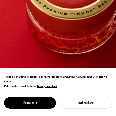
Tovuti hii inatumia vidakuzi kuboresha uzoefu wa mtumiaji na kuboresha utendaji wa
tovuti.
Chapa ya juu ya mayai ya samaki wa
Pata maelezo zaidi kuhusu
Sera ya Vidakuzi
Sera ya Vidakuzi
.
Premium Kidogawa kutoka Fukushima.
Ishara ya kufufuka kwa uvuvi baada ya
PROJECT
msiba iliyoundwa chini ya usimamizi wa
SUZUKO
Kubali Yote
Inahitajika tu
mkuu wa wapishi wa Kyoto Kitcho.
ANZA MRADI WAKO