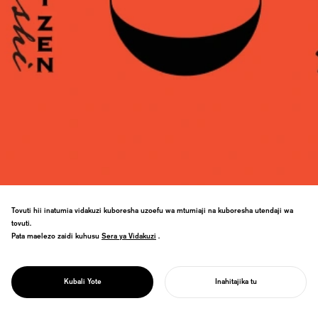
Tovuti hii inatumia vidakuzi kuboresha uzoefu wa mtumiaji na kuboresha utendaji wa
Uwekaji alama za bidhaa za Echizen
tovuti.
lacquerware. Utambulisho ulioongozwa na
Pata maelezo zaidi kuhusu
Sera ya Vidakuzi
Sera ya Vidakuzi
.
Zen na wino wa "ZEN BLACK"
uliotengenezwa kupitia ushirikiano wa
PROJECT
Toyo Ink unabadilisha tasnia ya sanaa za
ECHIZEN URUSHI
Kubali Yote
Inahitajika tu
jadi.
ANZA MRADI WAKO