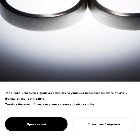
Этот сайт использует файлы cookie для улучшения пользовательского опыта и
функциональности сайта.
Узнайте больше о
Политике использования файлов cookie
Политике использования файлов cookie
.
多様な関係性を祝福するジュエリーブラン
PROJECT
RE.ING
Принять всё
Только необходимые
ド。4種のリングで様々な絆を表現。
НАЧАТЬ ВАШ ПРОЕКТ