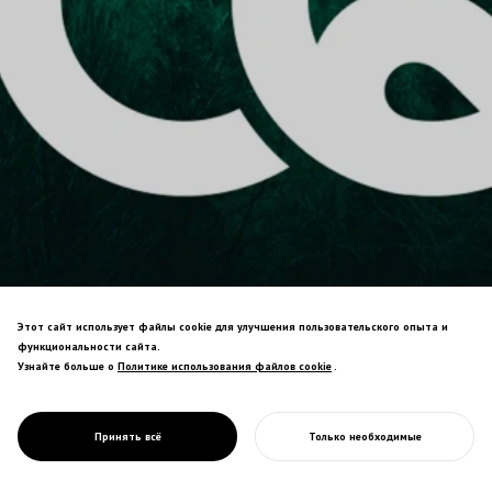
Этот сайт использует файлы cookie для улучшения пользовательского опыта и
PROJECT
функциональности сайта.
CQ :
Узнайте больше о
Политике использования файлов cookie
Политике использования файлов cookie
.
УГЛЕРОДНО-
Сервисный бренд, визуализирующий
НЕЙТРАЛЬНЫЙ
углерод-негативное общество через
КОЭФФИЦИЕНТ
Принять всё
Только необходимые
декарбонизированный образ жизни.
НАЧАТЬ ВАШ ПРОЕКТ