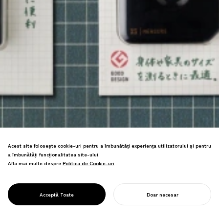
Acest site folosește cookie-uri pentru a îmbunătăți experiența utilizatorului și pentru
a îmbunătăți funcționalitatea site-ului.
Afla mai multe despre
Politica de Cookie-uri
Politica de Cookie-uri
.
Ambalajul regândit ca media de concept
de brand determină o creștere a
PROJECT
MIDORI XS
Acceptă Toate
Doar necesar
vânzărilor de 1,7 ori.
ÎNCEPE-ȚI PROIECTUL