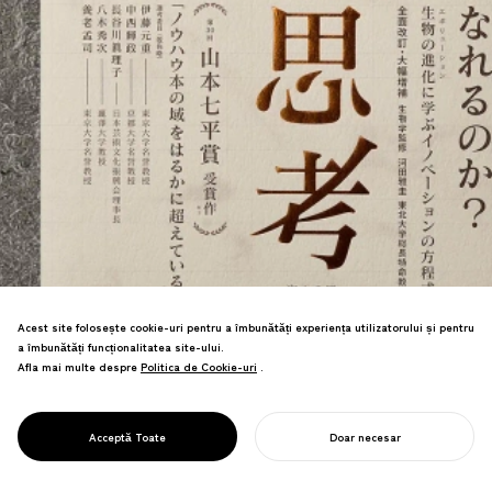
Metodologie creativă care învață din
Acest site folosește cookie-uri pentru a îmbunătăți experiența utilizatorului și pentru
evoluția biologică. Adoptată de peste 70
a îmbunătăți funcționalitatea site-ului.
de companii și universități, câștigătoare
Afla mai multe despre
Politica de Cookie-uri
Politica de Cookie-uri
.
a Premiului Yamamoto Shichihei.
PROJECT
Tradusă în chineză, coreeană,
CREATIVITATE
indoneziană, răspându-se la nivel
EVOLUTIVĂ
Acceptă Toate
Doar necesar
global.
ÎNCEPE-ȚI PROIECTUL