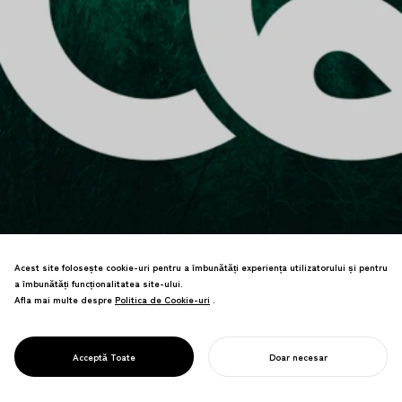
Acest site folosește cookie-uri pentru a îmbunătăți experiența utilizatorului și pentru
PROJECT
a îmbunătăți funcționalitatea site-ului.
CQ : COEFICIENT
Afla mai multe despre
Politica de Cookie-uri
Politica de Cookie-uri
.
DE
Marcă de servicii care vizualizează
NEUTRALITATE
societatea cu carbon negativ prin stiluri
CARBON
Acceptă Toate
Doar necesar
de viață decarbonizate.
ÎNCEPE-ȚI PROIECTUL