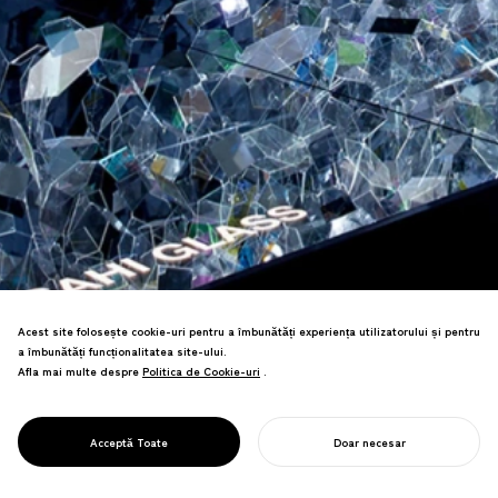
Acest site folosește cookie-uri pentru a îmbunătăți experiența utilizatorului și pentru
a îmbunătăți funcționalitatea site-ului.
Afla mai multe despre
Politica de Cookie-uri
Politica de Cookie-uri
.
Instalația Milan Salone a dublat prezența
din anul precedent, primind multiple
PROJECT
AMORF
Acceptă Toate
Doar necesar
premii de design.
ÎNCEPE-ȚI PROIECTUL