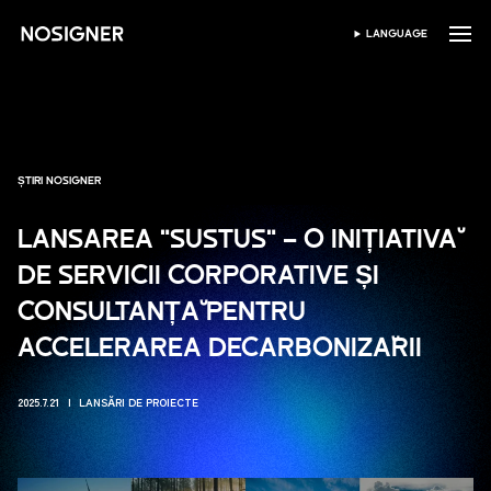
ACASĂ
LANGUAGE
SELECTEAZĂ LIMBA
ȘTIRI NOSIGNER
LANSAREA "SUSTUS" – O INIȚIATIVĂ
DE SERVICII CORPORATIVE ȘI
CONSULTANȚĂ PENTRU
ACCELERAREA DECARBONIZĂRII
2025.7.21
LANSĂRI DE PROIECTE