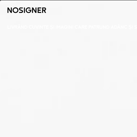
ACASĂ
LIVRÂND CUVINTE ȘI IMAGINI CARE PĂTRUND ADÂNC Ș