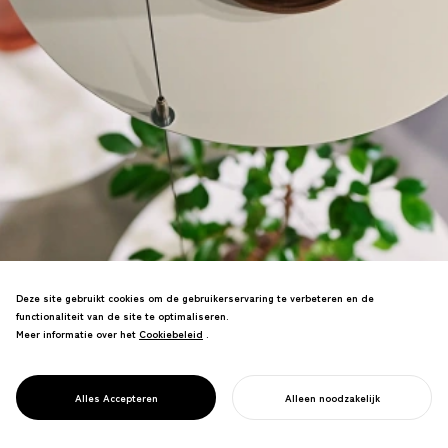
Deze site gebruikt cookies om de gebruikerservaring te verbeteren en de
functionaliteit van de site te optimaliseren.
Meer informatie over het
Cookiebeleid
Cookiebeleid
.
Plantenreddingswinkel interieur—het
creëren van nieuwe verhalen voor
kamerplanten die losgekoppeld zijn van
PROJECT
REN
Alles Accepteren
Alleen noodzakelijk
de natuur.
START UW PROJECT