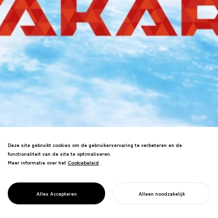
Deze site gebruikt cookies om de gebruikerservaring te verbeteren en de
functionaliteit van de site te optimaliseren.
Ontwierp een logo geïnspireerd door de
Meer informatie over het
Cookiebeleid
Cookiebeleid
.
atomaire structuur van koolstof, samen
PROJECT
met een origineel lettertype, voor
FUTURE KID
FUTURE KID TAKARA, een animatie over
TAKARA
Alles Accepteren
Alleen noodzakelijk
klimaatverandering.
START UW PROJECT