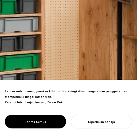
Laman web ini menggunakan kuki untuk meningkatkan pengalaman pengguna dan
memperbaiki fungsi laman web.
Ketahui lebih lanjut tentang
Dasar Kuki
Dasar Kuki
.
Projek transformasi gudang dengan
PROJECT
perabot sumber terbuka. Reka bentuk
OPEN SOHKO
percuma membolehkan pengubahsuaian
DESIGN
Terima Semua
Diperlukan sahaja
kreatif yang fleksibel.
MULAKAN PROJEK ANDA