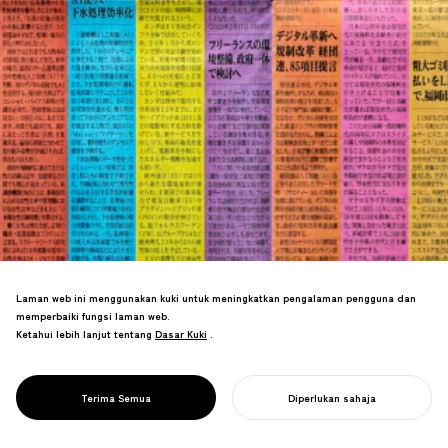
Laman web ini menggunakan kuki untuk meningkatkan pengalaman pengguna dan
memperbaiki fungsi laman web.
Mencipta hamparan akhbar berwarna
Ketahui lebih lanjut tentang
Dasar Kuki
Dasar Kuki
.
SDG yang menampilkan artikel-artikel
PROJECT
lepas, mempamerkan peranan media
FESTIVAL NIKKEI
dalam menyokong inisiatif sosial
SDGS
Terima Semua
Diperlukan sahaja
korporat.
MULAKAN PROJEK ANDA