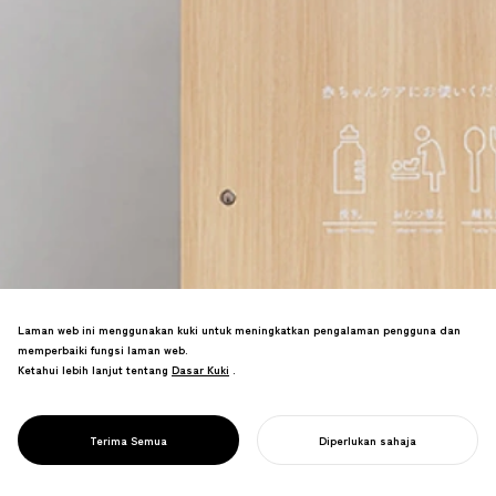
Laman web ini menggunakan kuki untuk meningkatkan pengalaman pengguna dan
memperbaiki fungsi laman web.
Pod kejururawatan mudah alih yang
Ketahui lebih lanjut tentang
Dasar Kuki
Dasar Kuki
.
menyokong ibu di ruang awam—reka
bentuk yang membolehkan sokongan
penjagaan kanak-kanak seluruh
PROJECT
MAMARO
Terima Semua
Diperlukan sahaja
masyarakat.
MULAKAN PROJEK ANDA