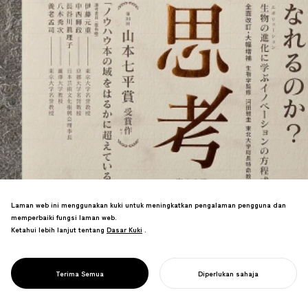
Metodologi kreatif yang belajar daripada
Laman web ini menggunakan kuki untuk meningkatkan pengalaman pengguna dan
evolusi biologi. Diterima pakai oleh 70+
memperbaiki fungsi laman web.
syarikat dan universiti, pemenang
Ketahui lebih lanjut tentang
Dasar Kuki
Dasar Kuki
.
Anugerah Yamamoto Shichihei.
PROJECT
Diterjemahkan ke dalam bahasa Cina,
KREATIVITI
Korea, Indonesia, tersebar ke seluruh
EVOLUSI
Terima Semua
Diperlukan sahaja
dunia.
MULAKAN PROJEK ANDA