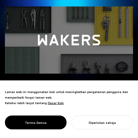
Laman web ini menggunakan kuki untuk meningkatkan pengalaman pengguna dan
memperbaiki fungsi laman web.
Direka untuk mempamerkan alat dan alat tulis seperti karya seni di dinding,
Ketahui lebih lanjut tentang
Dasar Kuki
Dasar Kuki
.
WAKERS mentakrifkan semula peranan seni dalam ruang pejabat sebagai pemangkin
kreativiti.
Terima Semua
Diperlukan sahaja
Dibangunkan dengan kerjasama ahli strategi reka bentuk Eisuke Tachikawa
MULAKAN PROJEK ANDA
(Pengasas NOSIGNER), siri ini menggabungkan estetik minimalis dengan fungsi yang