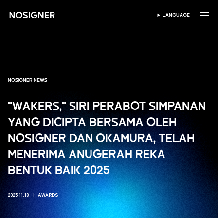
UTAMA
LANGUAGE
PILIH BAHASA
NOSIGNER NEWS
"WAKERS," SIRI PERABOT SIMPANAN
YANG DICIPTA BERSAMA OLEH
NOSIGNER DAN OKAMURA, TELAH
MENERIMA ANUGERAH REKA
BENTUK BAIK 2025
2025.11.18
AWARDS