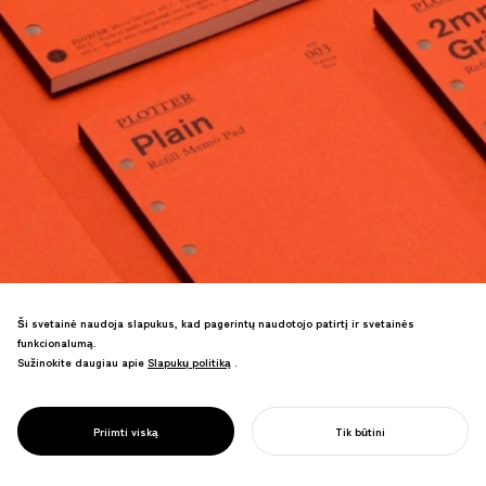
Ši svetainė naudoja slapukus, kad pagerintų naudotojo patirtį ir svetainės
funkcionalumą.
Sužinokite daugiau apie
Slapukų politiką
Slapukų politiką
.
Vien tik išankstiniai užsakymai pasiekė
PROJECT
PLOTERIS
Priimti viską
Tik būtini
70% metinio pardavimų tikslo.
PRADĖTI SAVO PROJEKTĄ