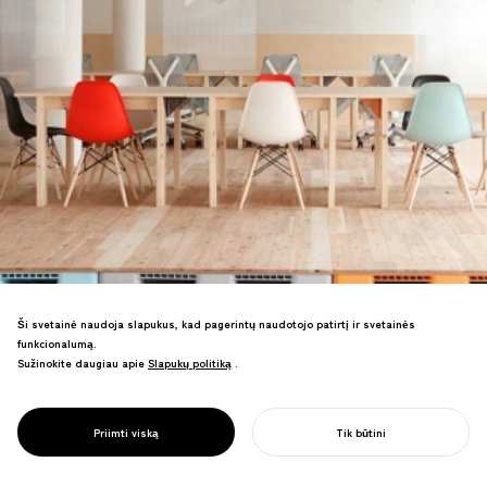
Ši svetainė naudoja slapukus, kad pagerintų naudotojo patirtį ir svetainės
funkcionalumą.
Sužinokite daugiau apie
Slapukų politiką
Slapukų politiką
.
PROJECT
MOZILLA
Revoliucingas atvirojo kodo erdvinis
GAMYKLOS
dizainas plačiai pristatytas pasaulio
ERDVĖ
Priimti viską
Tik būtini
žiniasklaidoje.
PRADĖTI SAVO PROJEKTĄ