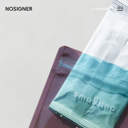
홈
LANGUAGE
SELECT LANGUAGE