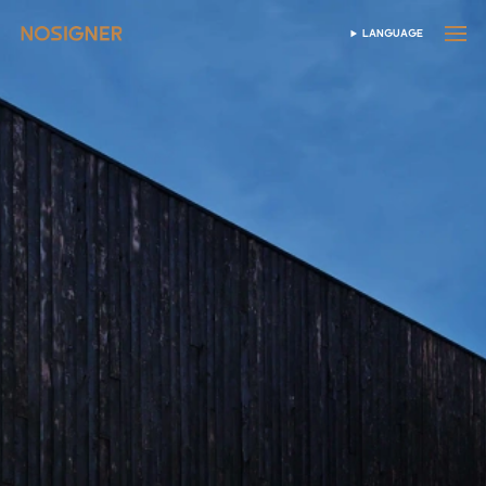
홈
LANGUAGE
SELECT LANGUAGE