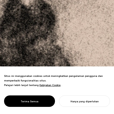
Situs ini menggunakan cookies untuk meningkatkan pengalaman pengguna dan
NOSIGNER mendesain solusi desain
memperbaiki fungsionalitas situs.
kebersihan yang melindungi kehidupan
Pelajari lebih lanjut tentang
Kebijakan Cookie
Kebijakan Cookie
.
dan komunitas. Kami mengembangkan
alat pencegahan infeksi dan inisiatif
DESAIN UNTUK
kesehatan masyarakat yang mendorong
Terima Semua
Hanya yang diperlukan
KEBERSIHAN
perubahan perilaku.
MULAI PROYEK ANDA