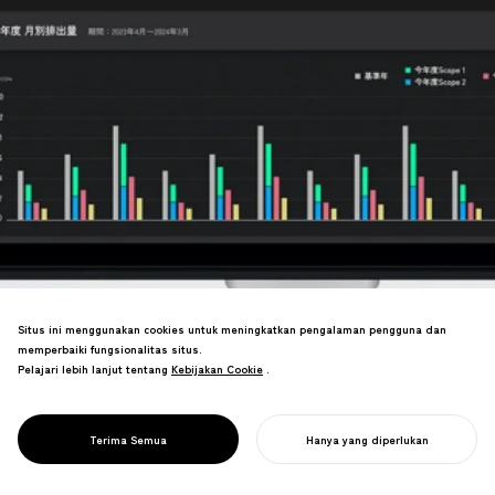
Situs ini menggunakan cookies untuk meningkatkan pengalaman pengguna dan
memperbaiki fungsionalitas situs.
Mengembangkan bersama alat
Pelajari lebih lanjut tentang
Kebijakan Cookie
Kebijakan Cookie
.
pengukuran CO₂ korporat dan layanan
konsultasi penghematan energi,
memungkinkan beberapa perusahaan
PROJECT
SUSTUS
Terima Semua
Hanya yang diperlukan
klien mencapai status zero-carbon.
MULAI PROYEK ANDA