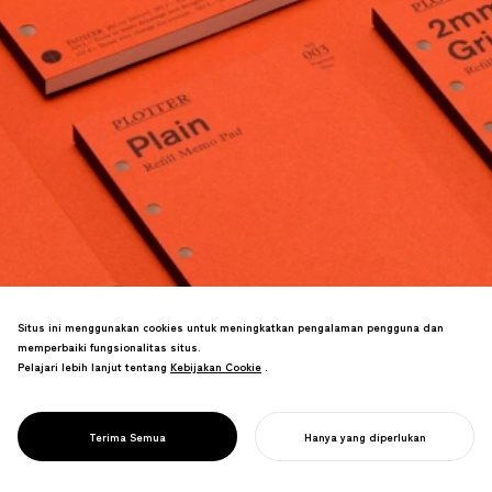
Situs ini menggunakan cookies untuk meningkatkan pengalaman pengguna dan
memperbaiki fungsionalitas situs.
Pelajari lebih lanjut tentang
Kebijakan Cookie
Kebijakan Cookie
.
Pre-order saja mencapai 70% dari target
PROJECT
PLOTTER
Terima Semua
Hanya yang diperlukan
penjualan tahunan.
MULAI PROYEK ANDA