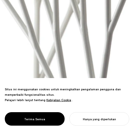
Situs ini menggunakan cookies untuk meningkatkan pengalaman pengguna dan
memperbaiki fungsionalitas situs.
Pelajari lebih lanjut tentang
Kebijakan Cookie
Kebijakan Cookie
.
Seri furnitur yang menerapkan algoritma
PROJECT
ARBORISME
Terima Semua
Hanya yang diperlukan
fraktal. Dipamerkan di Bandara Haneda.
MULAI PROYEK ANDA