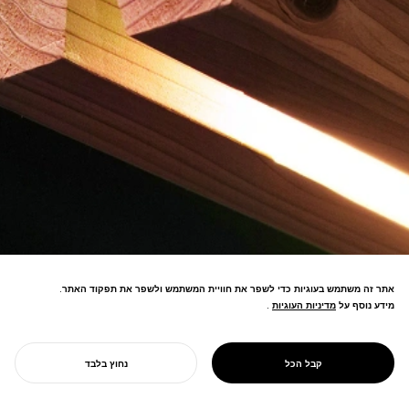
אתר זה משתמש בעוגיות כדי לשפר את חוויית המשתמש ולשפר את תפקוד האתר.
מידע נוסף על
מדיניות העוגיות
מדיניות העוגיות
.
מותג רהיטים המקדם עץ מדולל יפני
באמצעות עיבוד מינימלי המגביר את ערך
PROJECT
KINOWA
קבל הכל
נחוץ בלבד
העץ. זוכה פרס זהב DFA Design Award.
התחל את הפרויקט שלך