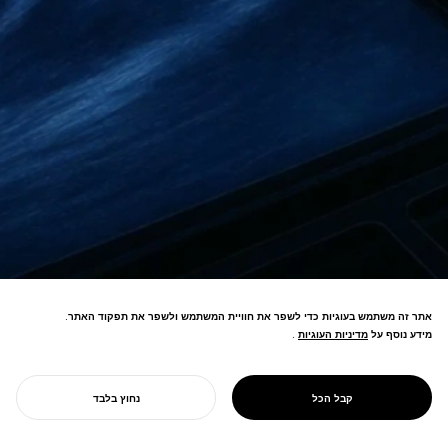
PROJECT
אתר זה משתמש בעוגיות כדי לשפר את חוויית המשתמש ולשפר את תפקוד האתר.
אסטרטגיית עיצוב
מידע נוסף על
מדיניות העוגיות
מדיניות העוגיות
.
לניהול בטיחות
אסטרטגיית עיצוב לאתגר סילוק הפסולת
פסולת גרעינית
הרדיואקטיבית של יפן, גישור לעתידות
ביפן
קבל הכל
נחוץ בלבד
אנרגיה מתחדשת.
התחל את הפרויקט שלך